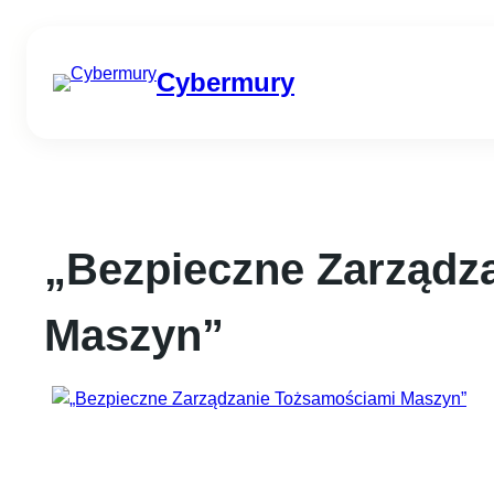
Przejdź
do
Cybermury
treści
„Bezpieczne Zarządz
Maszyn”