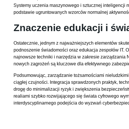
Systemy uczenia maszynowego i sztucznej inteligencji
podstawie ugruntowanych wzorców normalnej aktywnośc
Znaczenie edukacji i św
Ostatecznie, jednym z najważniejszych elementów skute
podnoszenie świadomości oraz edukacja zespołów IT. O
najnowsze techniki i narzędzia w zakresie zarządzania
nowych zagrożeń są kluczowe dla efektywnego zabezpi
Podsumowując, zarządzanie tożsamościami nieludzkimi
ciągłej czujności. Integracja sprawdzonych praktyk, te
drogę do minimalizacji ryzyk i zwiększenia bezpieczeń
realiami szybko rozwijającego się świata cyfrowego wym
interdyscyplinarnego podejścia do wyzwań cyberbezpie