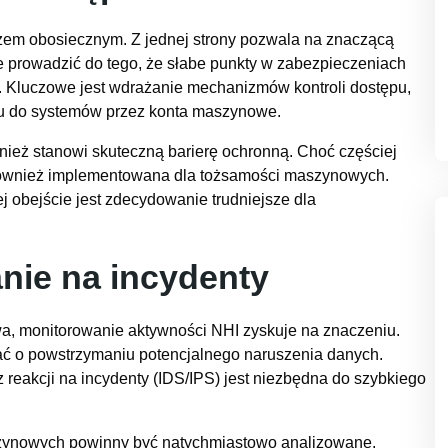
czem obosiecznym. Z jednej strony pozwala na znaczącą
że prowadzić do tego, że słabe punkty w zabezpieczeniach
cia. Kluczowe jest wdrażanie mechanizmów kontroli dostępu,
pu do systemów przez konta maszynowe.
nież stanowi skuteczną barierę ochronną. Choć częściej
 również implementowana dla tożsamości maszynowych.
j obejście jest zdecydowanie trudniejsze dla
nie na incydenty
a, monitorowanie aktywności NHI zyskuje na znaczeniu.
ć o powstrzymaniu potencjalnego naruszenia danych.
eakcji na incydenty (IDS/IPS) jest niezbędna do szybkiego
zynowych powinny być natychmiastowo analizowane.