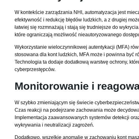
W kontekście zarządzania NHI, automatyzacja jest mie
efektywność i redukcję błędów ludzkich, a z drugiej mo
łatwiej się rozmnażają i stają się trudniejsze do wykry
które ograniczają możliwość nieautoryzowanego dostę
Wykorzystanie wieloczynnikowej autentykacji (MFA) rów
stosowana dla kont ludzkich, MFA może i powinna być
Technologia ta dodaje dodatkową warstwę ochrony, które
cyberprzestępców.
Monitorowanie i reagowa
W szybko zmieniającym się świecie cyberbezpieczeństw
Czas reakcji na podejrzane zachowania może decydowa
Implementacja zaawansowanych systemów detekcji oraz r
wykrywania i neutralizacji zagrożeń.
Dodatkowo, wszelkie anomalie w zachowaniu kont mas