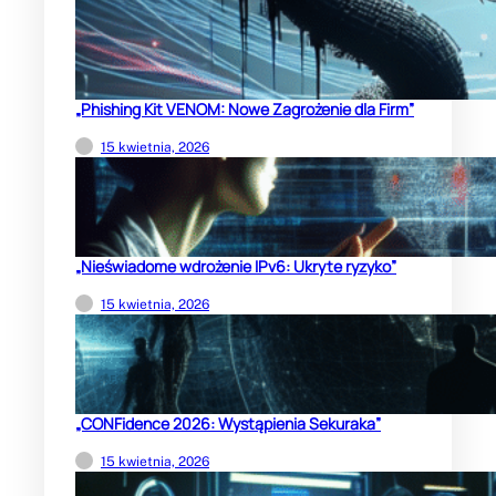
„Phishing Kit VENOM: Nowe Zagrożenie dla Firm”
15 kwietnia, 2026
„Nieświadome wdrożenie IPv6: Ukryte ryzyko”
15 kwietnia, 2026
„CONFidence 2026: Wystąpienia Sekuraka”
15 kwietnia, 2026