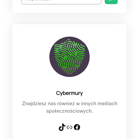
e
a
r
c
h
Cybermury
Znajdziesz nas również w innych mediach
społecznościowych.
TikTok
Link
Facebook