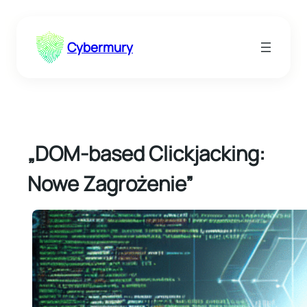
Przejdź
do
Cybermury
treści
„DOM-based Clickjacking:
Nowe Zagrożenie”