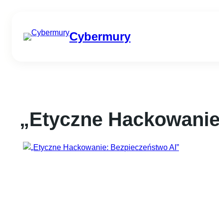
Przejdź
do
Cybermury
treści
„Etyczne Hackowanie