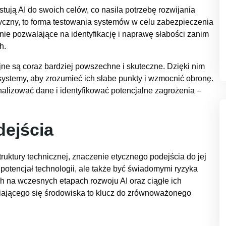
stują AI do swoich celów, co nasila potrzebę rozwijania
 etyczny, to forma testowania systemów w celu zabezpieczenia
anie pozwalające na identyfikację i naprawę słabości zanim
h.
yjne są coraz bardziej powszechne i skuteczne. Dzięki nim
ystemy, aby zrozumieć ich słabe punkty i wzmocnić obronę.
alizować dane i identyfikować potencjalne zagrożenia –
dejścia
struktury technicznej, znaczenie etycznego podejścia do jej
 potencjał technologii, ale także być świadomymi ryzyka
ch na wczesnych etapach rozwoju AI oraz ciągłe ich
iającego się środowiska to klucz do zrównoważonego