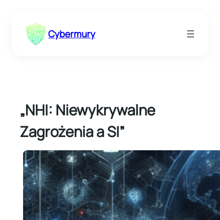
Przejdź
do
Cybermury
treści
„NHI: Niewykrywalne
Zagrożenia a SI”