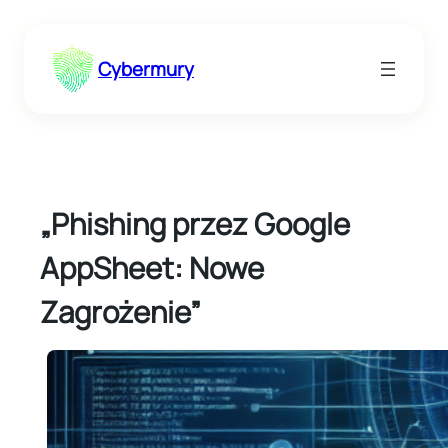
Przejdź
do
Cybermury
treści
„Phishing przez Google
AppSheet: Nowe
Zagrożenie”