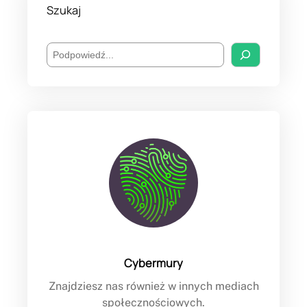
Szukaj
S
e
a
r
c
h
Cybermury
Znajdziesz nas również w innych mediach
społecznościowych.