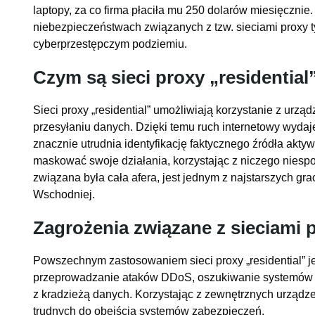
laptopy, za co firma płaciła mu 250 dolarów miesięcznie
niebezpieczeństwach związanych z tzw. sieciami proxy ty
cyberprzestępczym podziemiu.
Czym są sieci proxy „residential
Sieci proxy „residential” umożliwiają korzystanie z urz
przesyłaniu danych. Dzięki temu ruch internetowy wydaje
znacznie utrudnia identyfikację faktycznego źródła akty
maskować swoje działania, korzystając z niczego niesp
związana była cała afera, jest jednym z najstarszych gra
Wschodniej.
Zagrożenia związane z sieciami 
Powszechnym zastosowaniem sieci proxy „residential” jest
przeprowadzanie ataków DDoS, oszukiwanie systemów z
z kradzieżą danych. Korzystając z zewnętrznych urządze
trudnych do obejścia systemów zabezpieczeń.