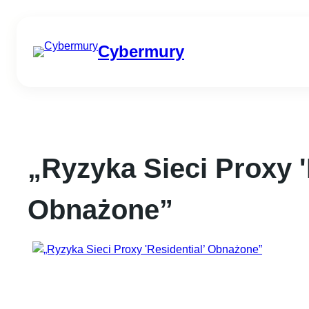
Przejdź
do
Cybermury
treści
„Ryzyka Sieci Proxy '
Obnażone”