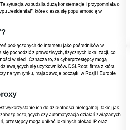
. Ta sytuacja wzbudziła dużą konsternację i przypomniała o
pu „residential”, które cieszą się popularnością w
”?
ądzeń podłączonych do internetu jako pośredników w
 się pochodzić z prawdziwych, fizycznych lokalizacji, co
wności w sieci. Oznacza to, że cyberprzestępcy mogą
odziewających się użytkowników. DSLRoot, firma z którą
czy na tym rynku, mając swoje początki w Rosji i Europie
proxy
 wykorzystanie ich do działalności nielegalnej, takiej jak
abezpieczających czy automatyzacja działań związanych
ń, przestępcy mogą unikać lokalnych blokad IP oraz