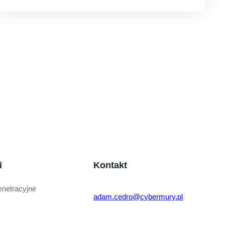
i
Kontakt
enetracyjne
adam.cedro@cybermury.pl