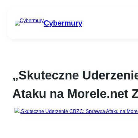
Przejdź
do
Cybermury
treści
„Skuteczne Uderzeni
Ataku na Morele.net 