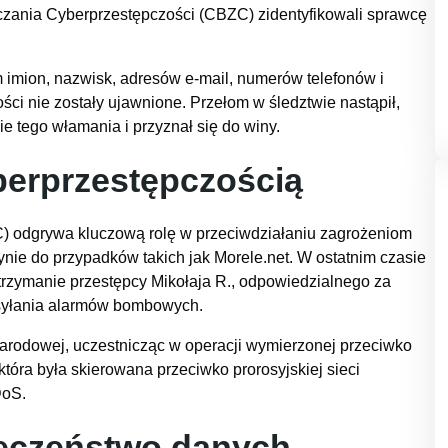
lczania Cyberprzestępczości (CBZC) zidentyfikowali sprawcę
m imion, nazwisk, adresów e-mail, numerów telefonów i
ści nie zostały ujawnione. Przełom w śledztwie nastąpił,
ie tego włamania i przyznał się do winy.
berprzestępczością
) odgrywa kluczową rolę w przeciwdziałaniu zagrożeniom
dynie do przypadków takich jak Morele.net. W ostatnim czasie
trzymanie przestępcy Mikołaja R., odpowiedzialnego za
ysyłania alarmów bombowych.
arodowej, uczestnicząc w operacji wymierzonej przeciwko
óra była skierowana przeciwko prorosyjskiej sieci
DoS.
ieczeństwo danych