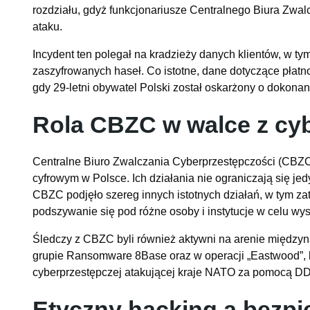
rozdziału, gdyż funkcjonariusze Centralnego Biura Zwa
ataku.
Incydent ten polegał na kradzieży danych klientów, w ty
zaszyfrowanych haseł. Co istotne, dane dotyczące płatno
gdy 29-letni obywatel Polski został oskarżony o dokonan
Rola CBZC w walce z cy
Centralne Biuro Zwalczania Cyberprzestępczości (CBZC
cyfrowym w Polsce. Ich działania nie ograniczają się je
CBZC podjęło szereg innych istotnych działań, w tym za
podszywanie się pod różne osoby i instytucje w celu w
Śledczy z CBZC byli również aktywni na arenie międzyn
grupie Ransomware 8Base oraz w operacji „Eastwood”, kt
cyberprzestępczej atakującej kraje NATO za pomocą D
Etyczny hacking a bezp