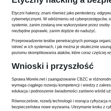
Etyczni hakerzy, znani również jako pentesterzy, odgry
cybernetycznymi. W odróżnieniu od cyberprzestępców, ich
systemie, zanim zostaną one wykorzystane przez osoby o
niezbędne poprawki, zanim dojdzie do nadużyć.
Przeprowadzenie testów penetracyjnych pomaga organiz
istnieć w ich systemach, i jak można je skutecznie usun
poziomu skomplikowania ataków, które coraz częściej wy
Wnioski i przyszłość
Sprawa Morele.net i zaangażowanie CBZC w różnorodne 
wymaga ciągłego rozwoju kompetencji i wiedzy z zakr
edukacja i podnoszenie świadomości zarówno wśród uży
Równocześnie, rozwój technologii i rosnąca cyfryzacja 
bezpieczeństwa nowe wyzwania. Utrzymanie kroku z c