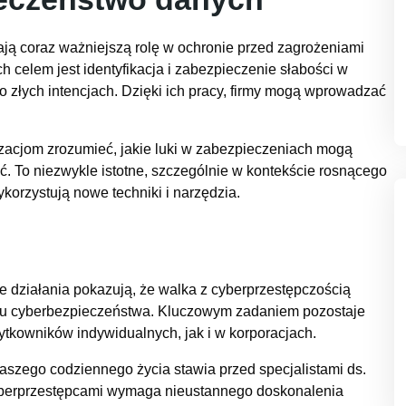
wają coraz ważniejszą rolę w ochronie przed zagrożeniami
 celem jest identyfikacja i zabezpieczenie słabości w
 złych intencjach. Dzięki ich pracy, firmy mogą wprowadzać
acjom zrozumieć, jakie luki w zabezpieczeniach mogą
ąć. To niezwykle istotne, szczególnie w kontekście rosnącego
korzystują nowe techniki i narzędzia.
działania pokazują, że walka z cyberprzestępczością
esu cyberbezpieczeństwa. Kluczowym zadaniem pozostaje
tkowników indywidualnych, jak i w korporacjach.
naszego codziennego życia stawia przed specjalistami ds.
yberprzestępcami wymaga nieustannego doskonalenia