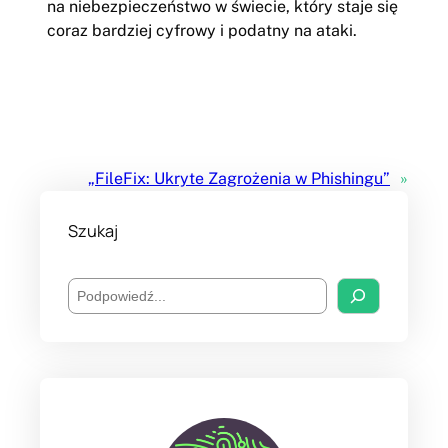
na niebezpieczeństwo w świecie, który staje się
coraz bardziej cyfrowy i podatny na ataki.
„FileFix: Ukryte Zagrożenia w Phishingu”
»
Szukaj
S
e
a
r
c
h