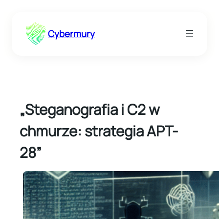
Przejdź
do
Cybermury
treści
„Steganografia i C2 w
chmurze: strategia APT-
28”