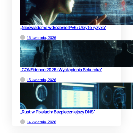
„Nieświadome wdrożenie IPv6: Ukryte ryzyko”
15 kwietnia, 2026
„CONFidence 2026: Wystąpienia Sekuraka”
15 kwietnia, 2026
„Rust w Pixelach: Bezpieczniejszy DNS”
14 kwietnia, 2026