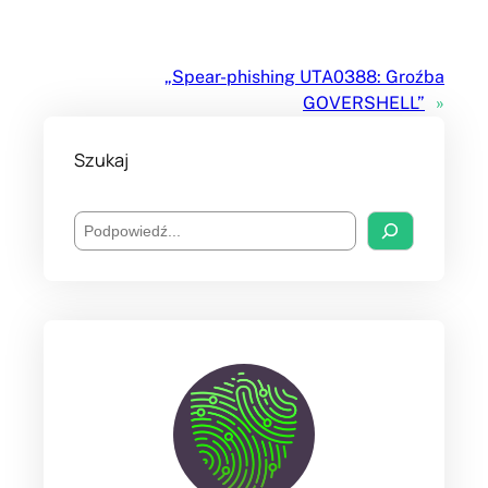
„Spear-phishing UTA0388: Groźba
GOVERSHELL”
»
Szukaj
S
e
a
r
c
h