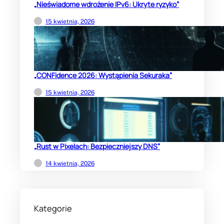
„Nieświadome wdrożenie IPv6: Ukryte ryzyko”
15 kwietnia, 2026
„CONFidence 2026: Wystąpienia Sekuraka”
15 kwietnia, 2026
„Rust w Pixelach: Bezpieczniejszy DNS”
14 kwietnia, 2026
Kategorie