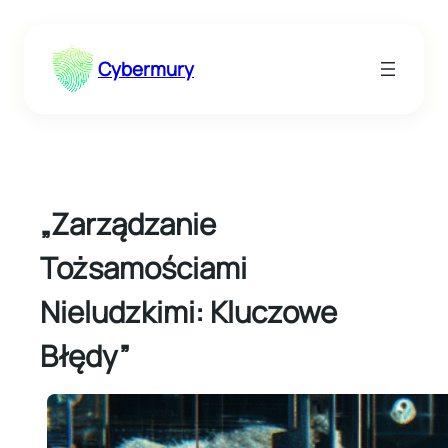
Przejdź
do
Cybermury
treści
„Zarządzanie
Tożsamościami
Nieludzkimi: Kluczowe
Błędy”